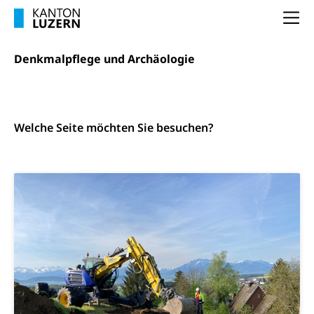
Pilotprojekte Klima
Erwachsenenbildung und Weiterbildung
Na
Innovative Projekte Landwirtschaft und
Umschulung, zweiter Bildungsweg,
Nachdiplomstudium, Zusatzlehre, Höhere
Wald
Denkmalpflege und Archäologie
Berufsbildung, Berufsmatura nach Lehre,
Projektförderung Universität Luzern unilu
Neuorientierung, Grundkompetenzen,
Berufsberatung, Standortbestimmung,
Denkmalpflege
Studienberatung, Beratung und Unterstützung,
und
Berufsabschluss für Erwachsene
Welche Seite möchten Sie besuchen?
Archäologie
Erwachsenenmatura
Berufliche Grundbildung
Bildungsgutscheine Grundkompetenzen
Lehre, Berufsfachschule, Lehrbetrieb, Lehrvertrag,
Berufsberatung, Qualifikationsverfahren,
Bildung & Berufsabschluss für Erwachsene
Berufswahl & Berufsberatung, Schnupperlehre und
Lehrstellensuche, Berufsmaturität,
Fachperson Betreuung (verkürzte
Brückenangebote, Zugewanderte & Arbeitsmarkt,
Grundbildung)
Fachstelle Berufsbildung
Fachperson Gesundheit (verkürzte
Schulen und Berufsbildungszentren
Hochschule Fachhochschule
Grundbildung)
Integrationsvorlehre INVOL Zentralschweiz
Studium, Hochschulstudium, tertiäre Bildung
Allgemeinbildung für Erwachsene